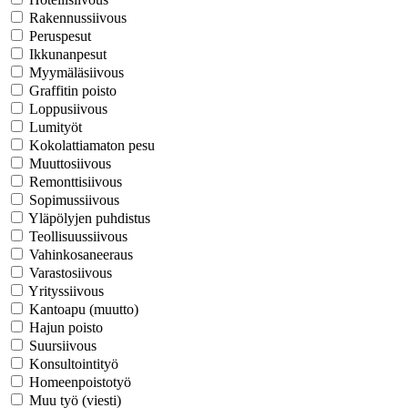
Rakennussiivous
Peruspesut
Ikkunanpesut
Myymäläsiivous
Graffitin poisto
Loppusiivous
Lumityöt
Kokolattiamaton pesu
Muuttosiivous
Remonttisiivous
Sopimussiivous
Yläpölyjen puhdistus
Teollisuussiivous
Vahinkosaneeraus
Varastosiivous
Yrityssiivous
Kantoapu (muutto)
Hajun poisto
Suursiivous
Konsultointityö
Homeenpoistotyö
Muu työ (viesti)