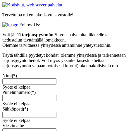
Tervetuloa rakennakotisivut sivustolle!
Follow Us:
Voit jättää
tarjouspyynnön
Siivouspalveluita liikkeelle tai
tiedustelun täyttämällä lomakkeen.
Olemme tarvittaessa yhteydessä antamiinne yhteystietoihin.
Täytä tähdillä pyydetyt kohdat, olemme yhteydessä ja tarkennetaan
tarjouspyyntö tiedot. Voit myös yksinkertaisesti lähettää
tarjouspyynnön vapaamuotoisesti info(at)rakennakotisivut.com
Nimi
(*)
Syöte ei kelpaa
Puhelinnumero
(*)
Syöte ei kelpaa
Sähköposti
(*)
Syöte ei kelpaa
Viestin aihe