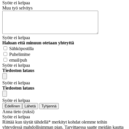
Syöte ei kelpaa
Muu työ selvitys
Syöte ei kelpaa
Haluan että minuun otetaan yhteyttä
Sähköpostilla
Puhelimitse
email/puh
Syöte ei kelpaa
Tiedoston lataus
Syöte ei kelpaa
Tiedoston lataus
Syöte ei kelpaa
Edellinen
Lähetä
Tyhjennä
Anna tieto (ruksi)
Syöte ei kelpaa
Riittää kun täytät tähdellä* merkityt kohdat olemme teihin
yhteydessä mahdollisimman pian. Tarvittaessa saatte meidän kautta