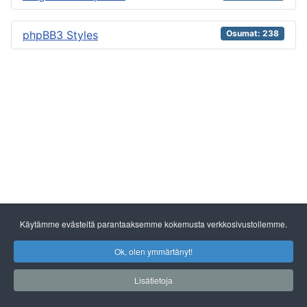
phpBB3 Styles
Osumat: 238
Käytämme evästeitä parantaaksemme kokemusta verkkosivustollemme.
Ok, olen ymmärtänyt!
Lisätietoja