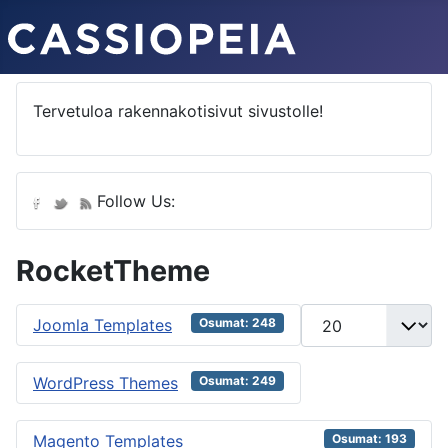
Tervetuloa rakennakotisivut sivustolle!
Follow Us:
RocketTheme
Näyttö #
Joomla Templates
Osumat: 248
WordPress Themes
Osumat: 249
Magento Templates
Osumat: 193