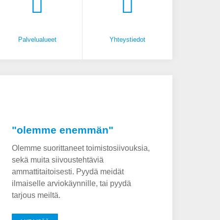
Palvelualueet
Yhteystiedot
tosiivous kannattaa varata välittömästi saatu
kohdan, ole yhteydessä...
"olemme enemmän"
Olemme suorittaneet toimistosiivouksia,
JOUSPYYNTÖ
sekä muita siivoustehtäviä
ammattitaitoisesti. Pyydä meidät
ilmaiselle arviokäynnille, tai pyydä
tarjous meiltä.