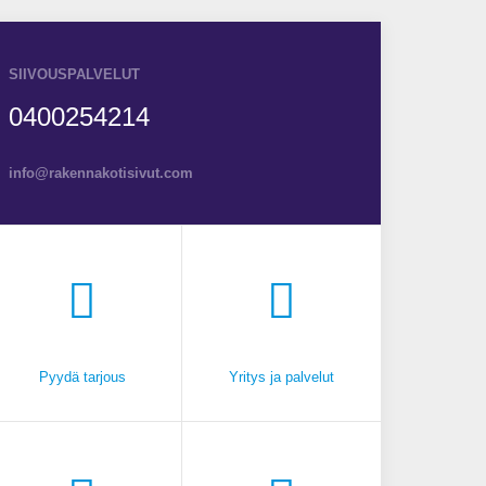
SIIVOUSPALVELUT
0400254214
info@rakennakotisivut.com
Pyydä tarjous
Yritys ja palvelut