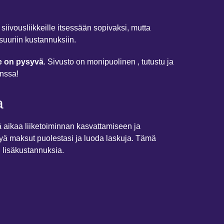
 siivousliikkeille itsessään sopivaksi, mutta
suuriin kustannuksiin.
ne on pysyvä
. Sivusto on monipuolinen , tutustu ja
anssa!
a
tä aikaa liiketoiminnan kasvattamiseen ja
ksyä maksut puolestasi ja luoda laskuja. Tämä
n lisäkustannuksia.