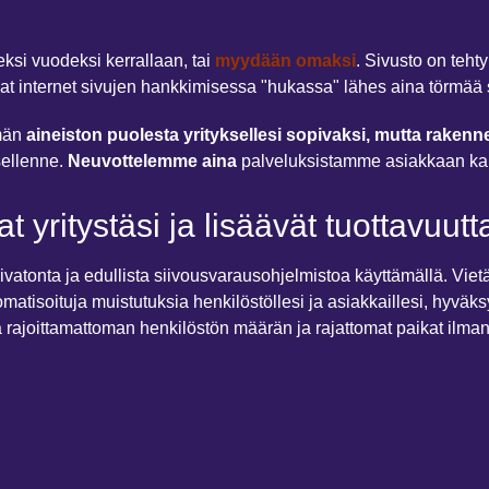
ksi vuodeksi kerrallaan, tai
myydään omaksi
. Sivusto on tehty
ovat internet sivujen hankkimisessa "hukassa" lähes aina törmää 
män
aineiston puolesta yrityksellesi sopivaksi, mutta raken
sellenne.
Neuvottelemme aina
palveluksistamme asiakkaan k
t yritystäsi ja lisäävät tuottavuutt
aivatonta ja edullista siivousvarausohjelmistoa käyttämällä. Vie
omatisoituja muistutuksia henkilöstöllesi ja asiakkaillesi, hyvä
a rajoittamattoman henkilöstön määrän ja rajattomat paikat ilma