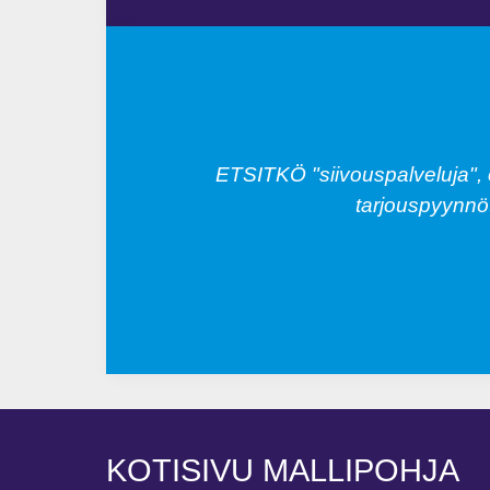
akotitalon
ETSITKÖ "siivouspalveluja", 
tarjouspyynnöt
KOTISIVU MALLIPOHJA