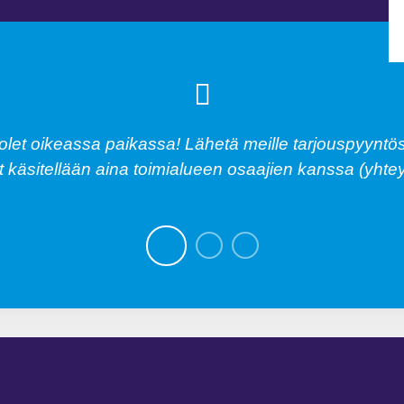
olet oikeassa paikassa! Lähetä meille tarjouspyyntös
 käsitellään aina toimialueen osaajien kanssa (yhte