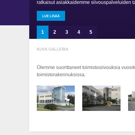
ratkaisut asiakkaidemme siivouspalveluiden 
LUE LISÄÄ
LUE LISÄÄ
LUE LISÄÄ
LUE LISÄÄ
LUE LISÄÄ
1
2
3
4
5
KUVA GALLERIA
Olemme suorittaneet toimistosiivouksia vuosik
toimistorakennuksissa.