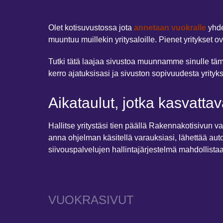
Olet kotisuvustossa jota
annetaan vuokralle
yhde
muuntuu muillekin yritysaloille. Pienet yritykset 
Tutki tätä laajaa sivustoa muunnamme sinulle tä
kerro ajatuksisasi ja sivuston sopivuudesta yrityk
Aikataulut, jotka kasvattava
Hallitse yritystäsi tien päällä Rakennakotisivun v
anna ohjelman käsitellä varauksiasi, lähettää aut
siivouspalvelujen hallintajärjestelmä mahdollista
VUOKRASIVUT