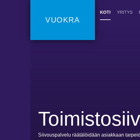
KOTI
YRITYS
VUOKRA
Toimistosii
Siivouspalvelu räätälöidään asiakkaan tarpei