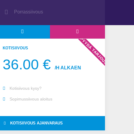
Porrassiivous
PYYDÄ TARJOUS
KOTISIIVOUS
36.00 €
/H ALKAEN
Kotisiivous kysy?
Sopimussiivous aloitus
KOTISIIVOUS AJANVARAUS