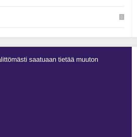
littömästi saatuaan tietää muuton
Muut
ajan
TAR