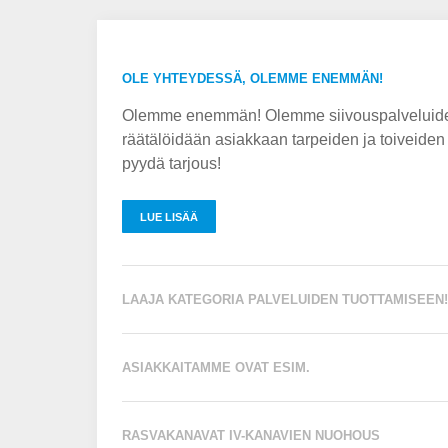
OLE YHTEYDESSÄ, OLEMME ENEMMÄN!
Olemme enemmän! Olemme siivouspalveluiden t
räätälöidään asiakkaan tarpeiden ja toiveiden 
pyydä tarjous!
LUE LISÄÄ
LAAJA KATEGORIA PALVELUIDEN TUOTTAMISEEN!
ASIAKKAITAMME OVAT ESIM.
RASVAKANAVAT IV-KANAVIEN NUOHOUS