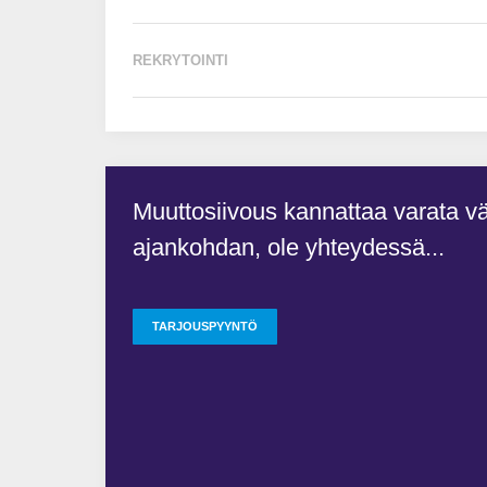
REKRYTOINTI
uton
Muuttosiivous kannattaa varata vä
ajankohdan, ole yhteydessä...
TARJOUSPYYNTÖ