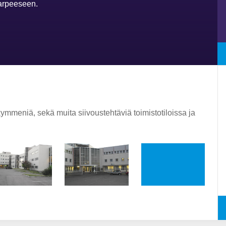
tarpeeseen.
ymmeniä, sekä muita siivoustehtäviä toimistotiloissa ja